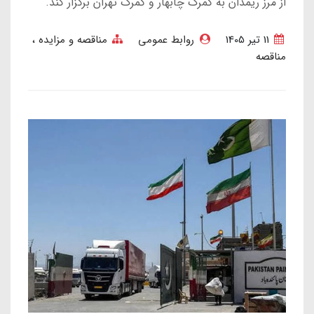
از مرز ریمدان به گمرک چابهار و گمرک تهران برگزار کند.
11 تير 1405
روابط عمومی
مناقصه و مزایده
مناقصه