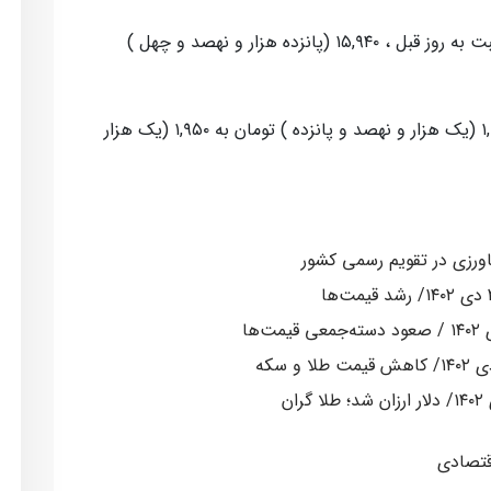
همچنین درهم امارات (حواله) بدون تغییر نسبت به روز قبل ، ۱۵,۹۴۰ (پانزده هزار و نهصد و چهل )
لیر ترکیه امروز با افزایش ۱.۷۹ درصدی، از ۱,۹۱۵ (یک هزار و نهصد و پانزده ) تومان به ۱,۹۵۰ (یک هزار
قتصادی