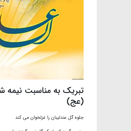
تبریک به مناسبت نیمه شع
(عج)
جلوه گل عندلیبان را غزلخوان می کن