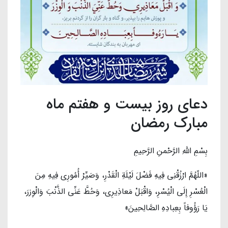
دعای روز بیست و هفتم ماه
مبارک رمضان
بِسْمِ اللَّهِ الرَّحْمنِ الرَّحِیمِ‌
«اللّهُمَّ ارْزُقْنِی فِیهِ فَضْلَ لَیْلَةِ الْقَدْرِ، وَصَیِّرْ أُمُورِی فِیهِ مِنَ
الْعُسْرِ إِلَی الْیُسْرِ، وَاقْبَلْ مَعاذِیرِی، وَحُطَّ عَنِّی الذَّنْبَ وَالْوِزرَ،
یَا رَؤُوفاً بِعِبادِهِ الصَّالِحِینَ»