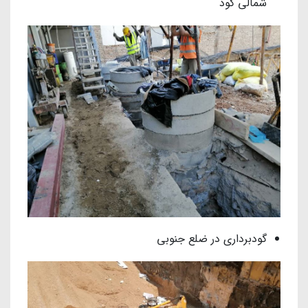
شمالی گود
گودبرداری در ضلع جنوبی