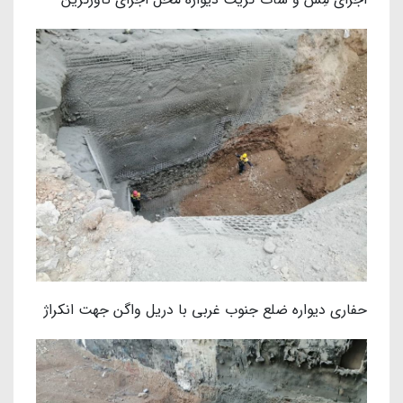
حفاری دیواره ضلع جنوب غربی با دریل واگن جهت انکراژ