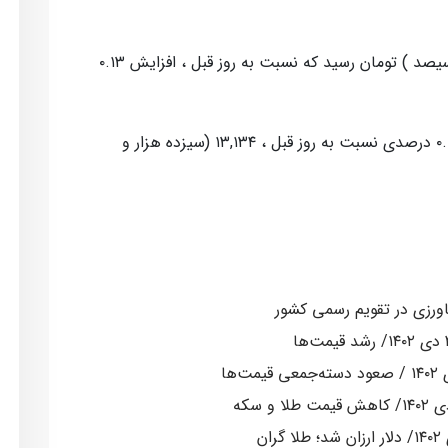
پوند، امروز به ۷۶,۳۰۰ (هفتاد و شش هزار و سیصد ) تومان رسید که نسبت به روز قبل ، افزایش ۰.۱۳
همچنین درهم امارات مبادله ای با افزایش ۰.۱۵ درصدی نسبت به روز قبل ، ۱۳,۱۳۴ (سیزده هزار و