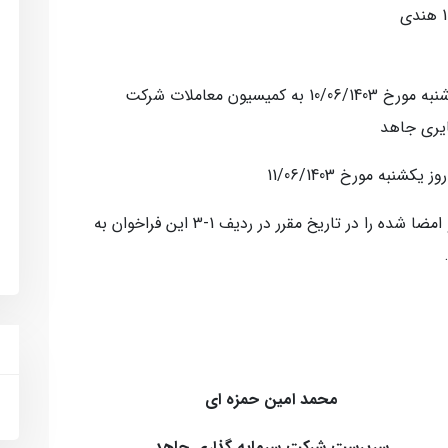
1-3- مهلت ارائه پیشنهادات: تا ساعت 12 روز ‌شنبه مورخ 10/06/1403 به کمیسیون معاملات شرکت
یری جاهد
3-3- متقاضیان بایستی پیشنهاد قیمت مهر و امضا شده را در تاریخ مقرر در ردیف 1-3 این فراخوان به
ین حمزه ای
رمایه گذاری جاهد