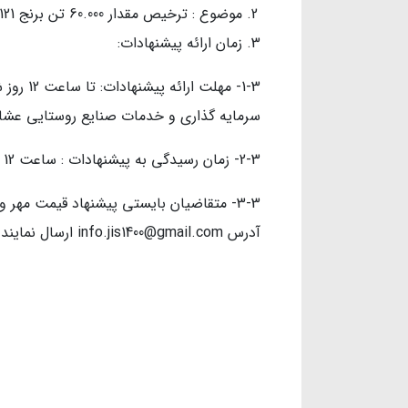
موضوع : ترخیص مقدار 60.000 تن برنج 1121 هندی
زمان ارائه پیشنهادات:
سرمایه گذاری و خدمات صنایع روستایی عشا
2-3- زمان رسیدگی به پیشنهادات : ساعت 12 روز یکشنبه مورخ 11/06/1403
آدرس info.jis1400@gmail.com ارسال نمایند.
محمد ام
سرپرست شرکت س