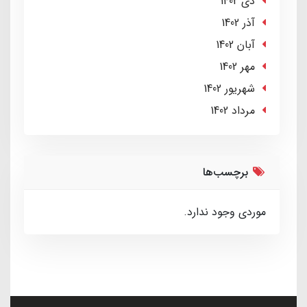
دی 1402
آذر 1402
آبان 1402
مهر 1402
شهریور 1402
مرداد 1402
برچسب‌ها
موردی وجود ندارد.