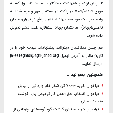
۲- زمان ارائه پیشنهادات: حداکثر تا ساعت 16 روزیکشنبه
مورخ ۱۴٠۵/٠۲/۱۵ در پاکت در بسته و مهر و موم شده به
واحد حراست موسسه جهاد استقلال واقع در تهران، میدان
فاطمی(جهاد)، ساختمان جهاد استقلال، طبقه دهم تحویل
داده شود.
هم چنین متقاضیان میتوانند پیشنهادات قیمت خود را در
تاریخ مقرر به آدرس ایمیل ja-esteghlal@agri-jahad.org
ارسال نمایند.
همچنین بخوانید...
فراخوان خرید 70.000 تن شکر خام وارداتی از برزیل
فراخوان انتخاب حق العمل کار ترخیص برای گوشت
منجمد مغولی
فراخوان خرید 200 تن گوشت گرم گوسفندی وارداتی از