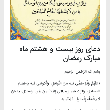
دعای روز بیست و هشتم ماه
مبارک رمضان
بِسْمِ اللَّهِ الرَّحْمنِ الرَّحِیمِ‌
«اللّهُمَّ وَفِّرْ حَظِّی فِیهِ مِنَ النَّوافِلِ، وَأَکْرِمْنِی فِیهِ بِإِحْضارِ
الْمَسائِلِ، وَقَرِّبْ فِیهِ وَسِیلَتِی إِلَیْکَ مِنْ بَیْنِ الْوَسائِلِ، یَا مَنْ
لَا یَشْغَلُهُ إِلْحاحُ الْمُلِحِّینَ»