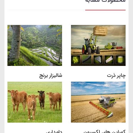
محصولات مشابه
چاپر ذرت
شالیزار برنج
کمباین های لکسیون
دامداری