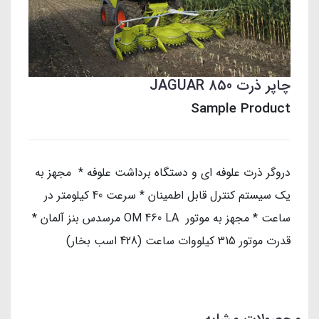
چاپر ذرت JAGUAR 850
Sample Product
دروگر ذرت علوفه ای و دستگاه برداشت علوفه * مجهز به
یک سیستم کنترل قابل اطمینان * سرعت 40 کیلومتر در
ساعت * مجهز به موتور OM 460 LA مرسدس بنز آلمان *
قدرت موتور 315 کیلووات ساعت (428 اسب بخار)