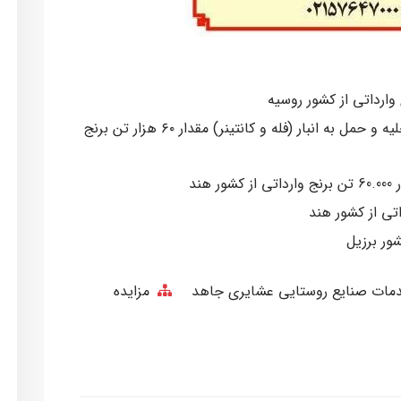
آگهی اصلاحیه و تمدید مناقصه عملیات تخلیه و حمل به انبار (فله و کانتینر) مقدار ۶۰ هزار تن برنج
ند
دمات صنایع روستایی عشایری جاهد
مزایده